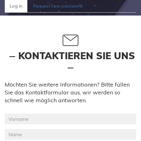
Primary
Log in
(active
Request new password
tabs
tab)
KONTAKTIEREN SIE UNS
Möchten Sie weitere Informationen? Bitte füllen
Sie das Kontaktformular aus, wir werden so
schnell wie möglich antworten.
Prénom
*