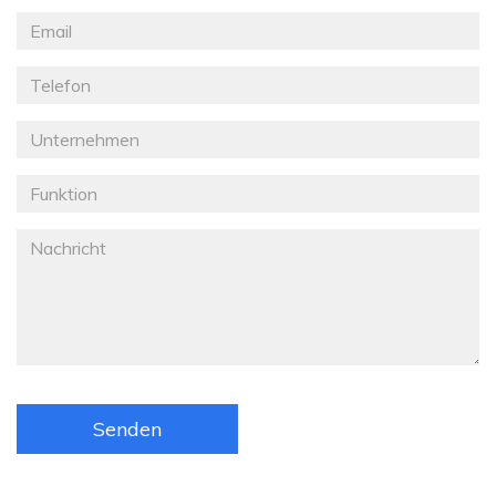
Nom
*
Email
Téléphone
Société
Fonction
Message
*
Senden